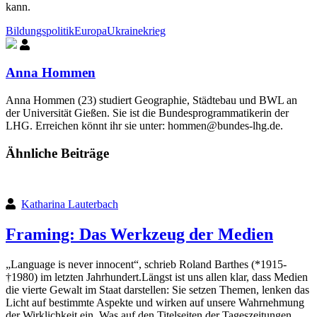
kann.
Bildungspolitik
Europa
Ukrainekrieg
Anna Hommen
Anna Hommen (23) studiert Geographie, Städtebau und BWL an
der Universität Gießen. Sie ist die Bundesprogrammatikerin der
LHG. Erreichen könnt ihr sie unter: hommen@bundes-lhg.de.
Ähnliche Beiträge
Katharina Lauterbach
Framing: Das Werkzeug der Medien
„Language is never innocent“, schrieb Roland Barthes (*1915-
†1980) im letzten Jahrhundert.Längst ist uns allen klar, dass Medien
die vierte Gewalt im Staat darstellen: Sie setzen Themen, lenken das
Licht auf bestimmte Aspekte und wirken auf unsere Wahrnehmung
der Wirklichkeit ein. Was auf den Titelseiten der Tageszeitungen