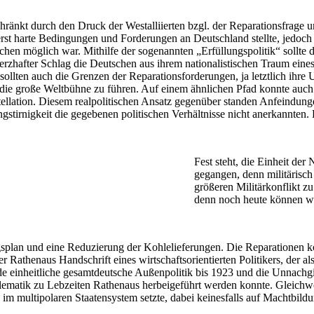
hränkt durch den Druck der Westalliierten bzgl. der Reparationsfrage 
ßerst harte Bedingungen und Forderungen an Deutschland stellte, jedoc
en möglich war. Mithilfe der sogenannten „Erfüllungspolitik“ sollte di
merzhafter Schlag die Deutschen aus ihrem nationalistischen Traum eine
llten auch die Grenzen der Reparationsforderungen, ja letztlich ihre
 die große Weltbühne zu führen. Auf einem ähnlichen Pfad konnte auc
nstellation. Diesem realpolitischen Ansatz gegenüber standen Anfeindu
stirnigkeit die gegebenen politischen Verhältnisse nicht anerkannten. Ei
Fest steht, die Einheit de
gegangen, denn militärisch
größeren Militärkonflikt z
denn noch heute können wi
plan und eine Reduzierung der Kohlelieferungen. Die Reparationen k
 Rathenaus Handschrift eines wirtschaftsorientierten Politikers, der al
einheitliche gesamtdeutsche Außenpolitik bis 1923 und die Unnachgiebig
matik zu Lebzeiten Rathenaus herbeigeführt werden konnte. Gleichwohl 
z im multipolaren Staatensystem setzte, dabei keinesfalls auf Machtbil