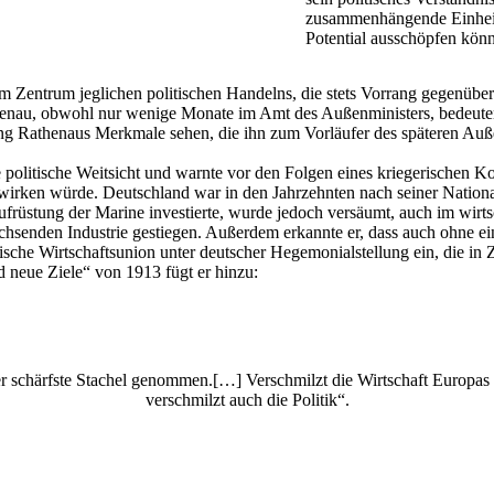
zusammenhängende Einheit z
Potential ausschöpfen kön
 im Zentrum jeglichen politischen Handelns, die stets Vorrang gegenüb
nau, obwohl nur wenige Monate im Amt des Außenministers, bedeutend
altung Rathenaus Merkmale sehen, die ihn zum Vorläufer des späteren A
 politische Weitsicht und warnte vor den Folgen eines kriegerischen Ko
rken würde. Deutschland war in den Jahrzehnten nach seiner National
ufrüstung der Marine investierte, wurde jedoch versäumt, auch im wirt
chsenden Industrie gestiegen. Außerdem erkannte er, dass auch ohne ei
ische Wirtschaftsunion unter deutscher Hegemonialstellung ein, die in
d neue Ziele“ von 1913 fügt er hinzu:
er schärfste Stachel genommen.[…] Verschmilzt die Wirtschaft Europas
verschmilzt auch die Politik“.