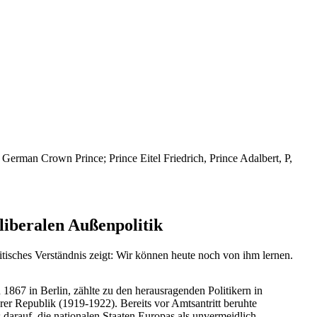
German Crown Prince; Prince Eitel Friedrich, Prince Adalbert, P,
liberalen Außenpolitik
tisches Verständnis zeigt: Wir können heute noch von ihm lernen.
1867 in Berlin, zählte zu den herausragenden Politikern in
er Republik (1919-1922). Bereits vor Amtsantritt beruhte
s darauf, die nationalen Staaten Europas als unvermeidlich