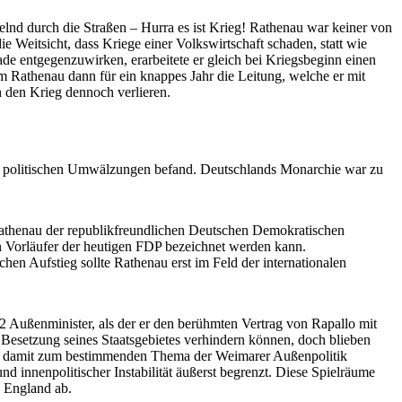
elnd durch die Straßen – Hurra es ist Krieg! Rathenau war keiner von
e Weitsicht, dass Kriege einer Volkswirtschaft schaden, statt wie
ade entgegenzuwirken, erarbeitete er gleich bei Kriegsbeginn einen
hm Rathenau dann für ein knappes Jahr die Leitung, welche er mit
h den Krieg dennoch verlieren.
en politischen Umwälzungen befand. Deutschlands Monarchie war zu
 Rathenau der republikfreundlichen Deutschen Demokratischen
in Vorläufer der heutigen FDP bezeichnet werden kann.
schen Aufstieg sollte Rathenau erst im Feld der internationalen
 Außenminister, als der er den berühmten Vertrag von Rapallo mit
e Besetzung seines Staatsgebietes verhindern können, doch blieben
war damit zum bestimmenden Thema der Weimarer Außenpolitik
d innenpolitischer Instabilität äußerst begrenzt. Diese Spielräume
d England ab.