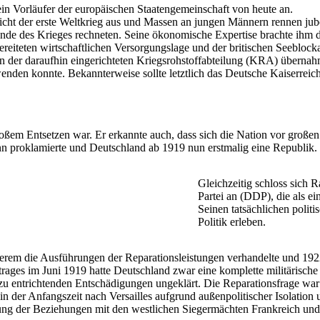
in Vorläufer der europäischen Staatengemeinschaft von heute an.
richt der erste Weltkrieg aus und Massen an jungen Männern rennen jub
Ende des Krieges rechneten. Seine ökonomische Expertise brachte ihm di
reiteten wirtschaftlichen Versorgungslage und der britischen Seeblock
 In der daraufhin eingerichteten Kriegsrohstoffabteilung (KRA) überna
wenden konnte. Bekannterweise sollte letztlich das Deutsche Kaiserreic
roßem Entsetzen war. Er erkannte auch, dass sich die Nation vor groß
proklamierte und Deutschland ab 1919 nun erstmalig eine Republik.
Gleichzeitig schloss sich
Partei an (DDP), die als e
Seinen tatsächlichen politi
Politik erleben.
derem die Ausführungen der Reparationsleistungen verhandelte und 1922
ertrages im Juni 1919 hatte Deutschland zwar eine komplette militärisch
 zu entrichtenden Entschädigungen ungeklärt. Die Reparationsfrage 
der Anfangszeit nach Versailles aufgrund außenpolitischer Isolation un
klung der Beziehungen mit den westlichen Siegermächten Frankreich un