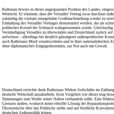
Rathenau bewies in dieser angespannten Position des Landes, eingesc
Weitsicht. Er erkannte, dass der Versailler Vertrag zwar durchaus äu
zukünftig die vormals innegehabte Großmachtstellung wieder zu erreich
Einhaltung des Versailler Vertrages demonstriert werden, der als sch
politisches Korsett der Schmach wahrgenommen wurde. Gleichzeitig so
Verständigung Versailles zu überwinden und Deutschland zurück auf
aufweisen – allerdings bei deutlich günstigerer außenpolitischer Ko
auch Rathenaus Mord verantworteten und in ihrer nationalistischen Eng
ohne diplomatisches Entgegenkommen, zur Not auch mit Gewalt.
Deutschland erreichte dank Rathenaus Wirken Aufschübe im Zahlungs
deutsche Wirtschaft anzukurbeln. Kein Vorgehen wie dieses trug besser
Stimmungen zum Wohle seiner Nation verhandeln sollte. Eine fehlende 
Grenzen stoßen, wodurch keine erhoffte Lösung der Reparationsproble
Ökonomische über das Politische stellte und auf friedliche Koexisten
deutschen Außenpolitik leisten.