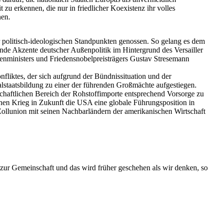
u erkennen, die nur in friedlicher Koexistenz ihr volles
nen.
er politisch-ideologischen Standpunkten genossen. So gelang es dem
e Akzente deutscher Außenpolitik im Hintergrund des Versailler
ußenministers und Friedensnobelpreisträgers Gustav Stresemann
nfliktes, der sich aufgrund der Bündnissituation und der
staatsbildung zu einer der führenden Großmächte aufgestiegen.
schaftlichen Bereich der Rohstoffimporte entsprechend Vorsorge zu
nen Krieg in Zukunft die USA eine globale Führungsposition in
 Zollunion mit seinen Nachbarländern der amerikanischen Wirtschaft
 zur Gemeinschaft und das wird früher geschehen als wir denken, so