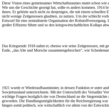
Diese Vision eines gemeinsames Wirtschaftsraumes mutet schon wie e
Wie uns die Geschichte gezeigt hat, sollte es anders kommen. 1914 b
ihnen. Er gehörte auch nicht zu denjenigen, die mit einem schnellen 
nicht wenige Zeitgenossen glaubten, zu nutzen. Um der schlecht vorbe
Entwurf für eine zentralisierte Organisation der Rohstoffversorgung.
großer Effizienz führte und so den kriegswirtschaftlichen Kollaps ab
Das Kriegsende 1918 nahm er, ebenso wie seine Zeitgenossen, mit g
Ende, „das Alte und Morsche zusammengebrochen“, wie Scheidemann 
1921 wurde er Wiederaufbauminister, in dessen Funktion er unter an
Sowjetrussland unterzeichnete. Mit der Unterschrift des Versailler V
wichtige Fragen bezüglich der von Deutschland an die Siegermächte
geworden. Die Handlungsmöglichkeiten für die Reichsregierung war in 
hingen somit politisch, wie wirtschaftlich vor allem von der Entwic