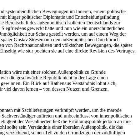
und systemfeindlichen Bewegungen im Inneren, erneut politische
h mit kluger politischer Diplomatie und Entscheidungsfindung
e Bereitschaft des außenpolitisch isolierten Deutschlands zur
s Siegfriedens geweckt hatte und nun wie ein unerschütterliches
 Unmöglichkeit zur Schau gestellt werden, um auf einem Weg der
h später Gustav Stresemann den außenpolitischen Durchbruch
ngen von Rechtsnationalisten und völkischen Bewegungen, die später
nseitig wie stur pochten sie auf eine direkte Revision des Vertrages,
r Nation wäre mit einer solchen Außenpolitik zu Grunde
 war die geschwächte Republik nicht in der Lage einen
u gewinnen. Ein Blick auf Rathenaus Verständnis lohnt sich,
r viel davon lernen – von dessen Nutzen und Grenzen.
onnten mit Sachlieferungen verknüpft werden, um die marode
s Sachverständiger auftreten und unbeeinflusst von innenpolitischen
keit der Westalliierten ließ die Erfüllungspolitik jedoch an ihre
sollte sein Verständnis einer liberalen Außenpolitik, die das
dung verzichtend, seinen Teil zu den Grundzügen der zukünftigen